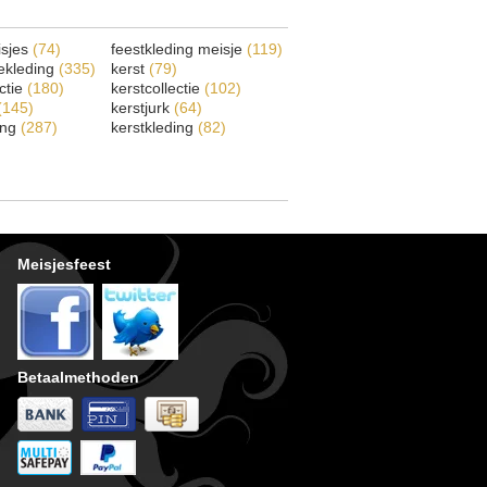
isjes
(74)
feestkleding meisje
(119)
ekleding
(335)
kerst
(79)
ectie
(180)
kerstcollectie
(102)
(145)
kerstjurk
(64)
ing
(287)
kerstkleding
(82)
Meisjesfeest
Betaalmethoden