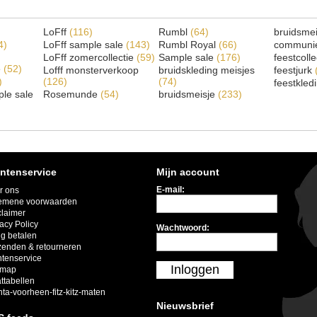
LoFff
(116)
Rumbl
(64)
bruidsme
4)
LoFff sample sale
(143)
Rumbl Royal
(66)
communi
LoFff zomercollectie
(59)
Sample sale
(176)
feestcoll
e
(52)
Lofff monsterverkoop
bruidskleding meisjes
feestjurk
)
(126)
(74)
feestkled
le sale
Rosemunde
(54)
bruidsmeisje
(233)
ntenservice
Mijn account
E-mail:
r ons
emene voorwaarden
claimer
acy Policy
Wachtwoord:
ig betalen
zenden & retourneren
ntenservice
Inloggen
emap
ttabellen
nta-voorheen-fitz-kitz-maten
Nieuwsbrief