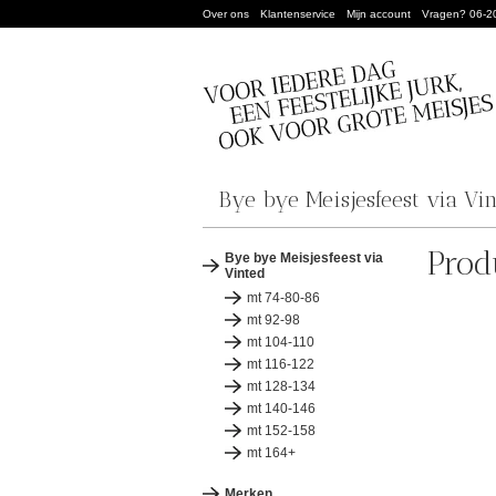
Over ons
Klantenservice
Mijn account
Vragen? 06-2
Bye bye Meisjesfeest via Vi
Prod
Bye bye Meisjesfeest via
Vinted
mt 74-80-86
mt 92-98
mt 104-110
mt 116-122
mt 128-134
mt 140-146
mt 152-158
mt 164+
Merken