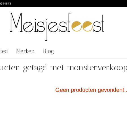
0544843
nted
Merken
Blog
ucten getagd met monsterverkoo
Geen producten gevonden!..