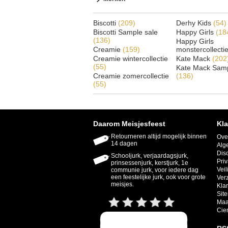
Biscotti
(209)
Derhy Kids
(54)
Biscotti Sample sale
Happy Girls
(18
(136)
Happy Girls
Creamie
(159)
monstercollecti
Creamie wintercollectie
Kate Mack
(202
(55)
Kate Mack Samp
Creamie zomercollectie
(136)
(55)
Daarom Meisjesfeest
Kla
Retourneren altijd mogelijk binnen
Ove
14 dagen
Alg
Dis
Schooljurk, verjaardagsjurk,
Priv
prinsessenjurk, kerstjurk, 1e
Veil
communie jurk, voor iedere dag
een feestelijke jurk, ook voor grote
Ver
meisjes.
Kla
Sit
Maa
Cie