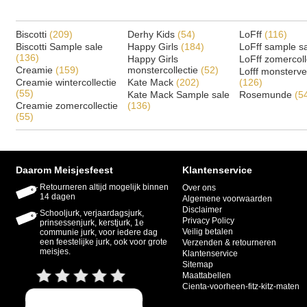
Biscotti
(209)
Derhy Kids
(54)
LoFff
(116)
Biscotti Sample sale
Happy Girls
(184)
LoFff sample s
(136)
Happy Girls
LoFff zomercoll
Creamie
(159)
monstercollectie
(52)
Lofff monsterv
Creamie wintercollectie
Kate Mack
(202)
(126)
(55)
Kate Mack Sample sale
Rosemunde
(5
Creamie zomercollectie
(136)
(55)
Daarom Meisjesfeest
Klantenservice
Retourneren altijd mogelijk binnen
Over ons
14 dagen
Algemene voorwaarden
Disclaimer
Schooljurk, verjaardagsjurk,
Privacy Policy
prinsessenjurk, kerstjurk, 1e
Veilig betalen
communie jurk, voor iedere dag
een feestelijke jurk, ook voor grote
Verzenden & retourneren
meisjes.
Klantenservice
Sitemap
Maattabellen
Cienta-voorheen-fitz-kitz-maten