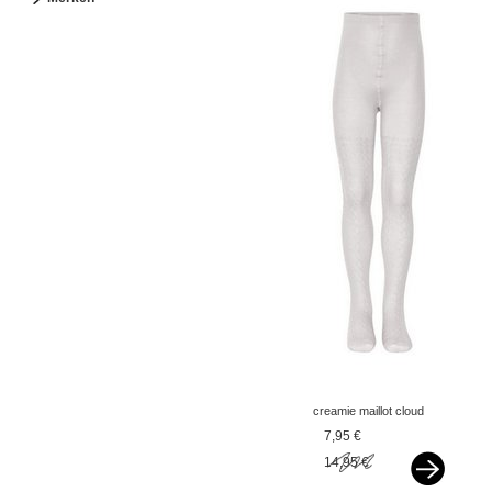
creamie maillot cloud
offwhite v
7,95 €
14,95 €