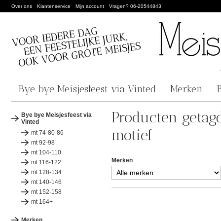
Over ons
Klantenservice
Mijn account
Vragen? 06-20544843
Bye bye Meisjesfeest via Vinted
Merken
Producten getagd
Bye bye Meisjesfeest via
Vinted
motief
mt 74-80-86
mt 92-98
mt 104-110
Merken
mt 116-122
mt 128-134
mt 140-146
mt 152-158
mt 164+
Merken