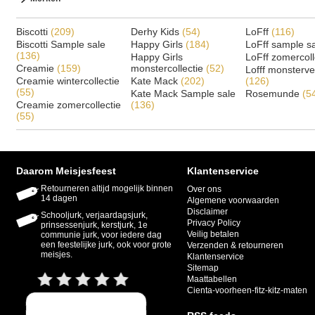
Biscotti
(209)
Derhy Kids
(54)
LoFff
(116)
Biscotti Sample sale
Happy Girls
(184)
LoFff sample s
(136)
Happy Girls
LoFff zomercoll
Creamie
(159)
monstercollectie
(52)
Lofff monsterv
Creamie wintercollectie
Kate Mack
(202)
(126)
(55)
Kate Mack Sample sale
Rosemunde
(5
Creamie zomercollectie
(136)
(55)
Daarom Meisjesfeest
Klantenservice
Retourneren altijd mogelijk binnen
Over ons
14 dagen
Algemene voorwaarden
Disclaimer
Schooljurk, verjaardagsjurk,
Privacy Policy
prinsessenjurk, kerstjurk, 1e
Veilig betalen
communie jurk, voor iedere dag
een feestelijke jurk, ook voor grote
Verzenden & retourneren
meisjes.
Klantenservice
Sitemap
Maattabellen
Cienta-voorheen-fitz-kitz-maten