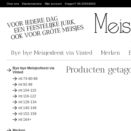
Over ons
Klantenservice
Mijn account
Vragen? 06-20544843
Bye bye Meisjesfeest via Vinted
Merken
Producten getagd
Bye bye Meisjesfeest via
Vinted
mt 74-80-86
mt 92-98
mt 104-110
mt 116-122
mt 128-134
mt 140-146
mt 152-158
mt 164+
Merken