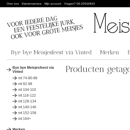
Over ons
Klantenservice
Mijn account
Vragen? 06-20544843
Bye bye Meisjesfeest via Vinted
Merken
Producten getag
Bye bye Meisjesfeest via
Vinted
mt 74-80-86
mt 92-98
mt 104-110
mt 116-122
mt 128-134
mt 140-146
mt 152-158
mt 164+
Merken