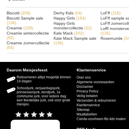
Biscotti
(209)
Derhy Kids
(54)
LoFff
(116)
Biscotti Sample sale
Happy Girls
(184)
LoFff sample s
(136)
Happy Girls
LoFff zomercoll
Creamie
(159)
monstercollectie
(52)
Lofff monsterv
Creamie wintercollectie
Kate Mack
(202)
(126)
(55)
Kate Mack Sample sale
Rosemunde
(5
Creamie zomercollectie
(136)
(55)
Daarom Meisjesfeest
Klantenservice
Retourneren altijd mogelijk binnen
Over ons
14 dagen
Algemene voorwaarden
Disclaimer
Schooljurk, verjaardagsjurk,
Privacy Policy
prinsessenjurk, kerstjurk, 1e
Veilig betalen
communie jurk, voor iedere dag
een feestelijke jurk, ook voor grote
Verzenden & retourneren
meisjes.
Klantenservice
Sitemap
Maattabellen
Cienta-voorheen-fitz-kitz-maten