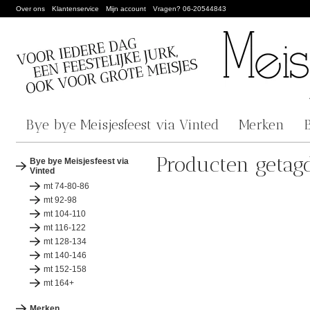
Over ons
Klantenservice
Mijn account
Vragen? 06-20544843
Bye bye Meisjesfeest via Vinted
Merken
Producten getag
Bye bye Meisjesfeest via
Vinted
mt 74-80-86
mt 92-98
mt 104-110
mt 116-122
mt 128-134
mt 140-146
mt 152-158
mt 164+
Merken