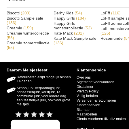
Biscotti
(209)
Derhy Kids
(54)
LoFff
(116)
Biscotti Sample sale
Happy Girls
(184)
LoFff sample s
(136)
Happy Girls
LoFff zomercoll
Creamie
(159)
monstercollectie
(52)
Lofff monsterv
Creamie wintercollectie
Kate Mack
(202)
(126)
(55)
Kate Mack Sample sale
Rosemunde
(5
Creamie zomercollectie
(136)
(55)
Daarom Meisjesfeest
Klantenservice
Retourneren altijd mogelijk binnen
Over ons
14 dagen
Algemene voorwaarden
Disclaimer
Schooljurk, verjaardagsjurk,
Privacy Policy
prinsessenjurk, kerstjurk, 1e
Veilig betalen
communie jurk, voor iedere dag
een feestelijke jurk, ook voor grote
Verzenden & retourneren
meisjes.
Klantenservice
Sitemap
Maattabellen
Cienta-voorheen-fitz-kitz-maten