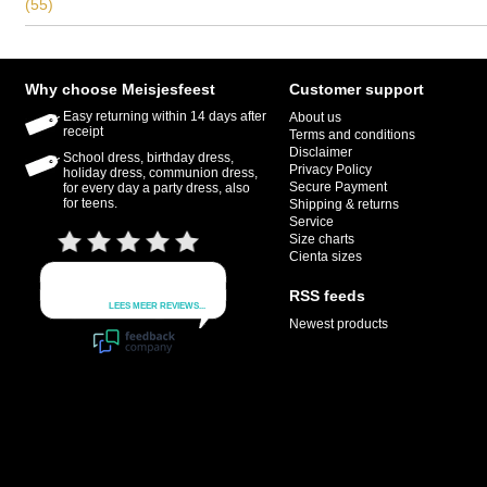
(55)
Why choose Meisjesfeest
Customer support
Easy returning within 14 days after
About us
receipt
Terms and conditions
Disclaimer
School dress, birthday dress,
Privacy Policy
holiday dress, communion dress,
Secure Payment
for every day a party dress, also
for teens.
Shipping & returns
Service
Size charts
Cienta sizes
RSS feeds
Newest products