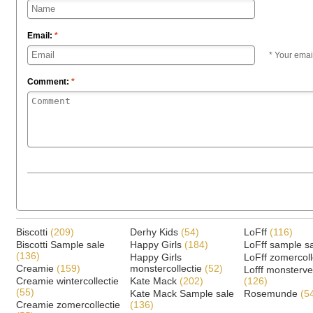
Email:
*
* Your emai
Comment:
*
Biscotti
(209)
Derhy Kids
(54)
LoFff
(116)
Biscotti Sample sale
Happy Girls
(184)
LoFff sample s
(136)
Happy Girls
LoFff zomercoll
Creamie
(159)
monstercollectie
(52)
Lofff monsterv
Creamie wintercollectie
Kate Mack
(202)
(126)
(55)
Kate Mack Sample sale
Rosemunde
(5
Creamie zomercollectie
(136)