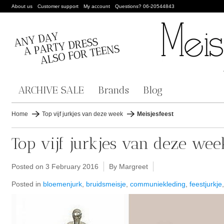
About us
Customer support
My account
Questions? 06-20544843
ARCHIVE SALE
Brands
Blog
Home
Top vijf jurkjes van deze week
Meisjesfeest
Top vijf jurkjes van deze wee
Posted on
3 February 2016
By Margreet
Posted in
bloemenjurk
,
bruidsmeisje
,
communiekleding
,
feestjurkje