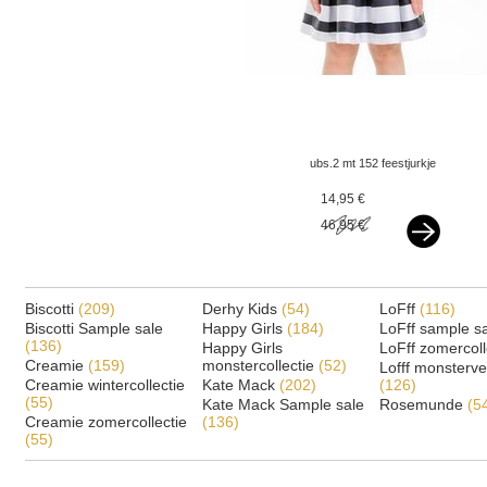
ubs.2 mt 152 feestjurkje
gestreept navy / wit v
14,95 €
46,95 €
Biscotti
(209)
Derhy Kids
(54)
LoFff
(116)
Biscotti Sample sale
Happy Girls
(184)
LoFff sample s
(136)
Happy Girls
LoFff zomercoll
Creamie
(159)
monstercollectie
(52)
Lofff monsterv
Creamie wintercollectie
Kate Mack
(202)
(126)
(55)
Kate Mack Sample sale
Rosemunde
(5
Creamie zomercollectie
(136)
(55)