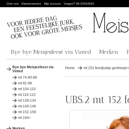
Over ons
Klantenservice
Mijn account
Vragen? 06-20544843
Bye bye Meisjesfeest via Vinted
Merken
Bye bye Meisjesfeest via
Home
mt 152 feestjurkje gestreept n
Vinted
mt 74-80-86
mt 92-98
mt 104-110
mt 116-122
UBS.2 mt 152 f
mt 128-134
mt 140-146
mt 152-158
mt 164+
Merken