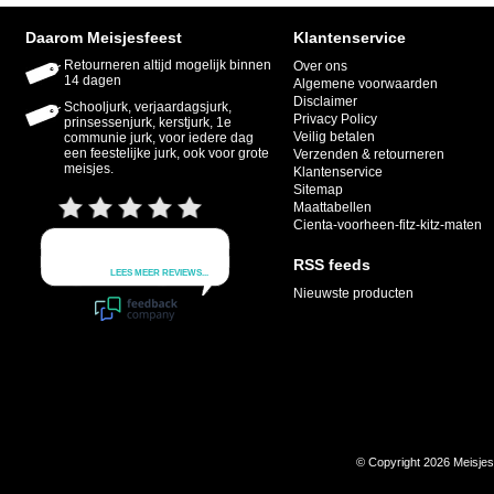
Daarom Meisjesfeest
Klantenservice
Retourneren altijd mogelijk binnen
Over ons
14 dagen
Algemene voorwaarden
Disclaimer
Schooljurk, verjaardagsjurk,
Privacy Policy
prinsessenjurk, kerstjurk, 1e
Veilig betalen
communie jurk, voor iedere dag
een feestelijke jurk, ook voor grote
Verzenden & retourneren
meisjes.
Klantenservice
Sitemap
Maattabellen
Cienta-voorheen-fitz-kitz-maten
RSS feeds
Nieuwste producten
© Copyright 2026 Meisje