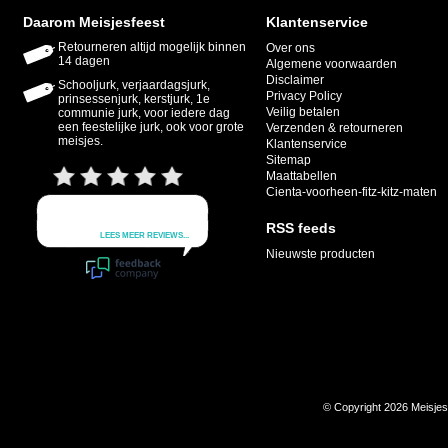
Daarom Meisjesfeest
Klantenservice
Retourneren altijd mogelijk binnen
Over ons
14 dagen
Algemene voorwaarden
Disclaimer
Schooljurk, verjaardagsjurk,
Privacy Policy
prinsessenjurk, kerstjurk, 1e
Veilig betalen
communie jurk, voor iedere dag
een feestelijke jurk, ook voor grote
Verzenden & retourneren
meisjes.
Klantenservice
Sitemap
Maattabellen
Cienta-voorheen-fitz-kitz-maten
RSS feeds
Nieuwste producten
© Copyright 2026 Meisje