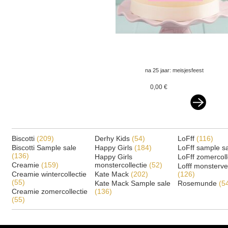
na 25 jaar: meisjesfeest
gaat offline – restanten
0,00 €
via vinted
Biscotti
(209)
Derhy Kids
(54)
LoFff
(116)
Biscotti Sample sale
Happy Girls
(184)
LoFff sample s
(136)
Happy Girls
LoFff zomercoll
Creamie
(159)
monstercollectie
(52)
Lofff monsterv
Creamie wintercollectie
Kate Mack
(202)
(126)
(55)
Kate Mack Sample sale
Rosemunde
(5
Creamie zomercollectie
(136)
(55)