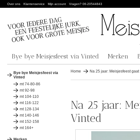
Over ons
Klantenservice
Mijn account
Vragen? 06-20544843
Bye bye Meisjesfeest via Vinted
Merken
Home
Na 25 jaar: Meisjesfeest gaat 
Bye bye Meisjesfeest via
Vinted
mt 74-80-86
mt 92-98
mt 104-110
Na 25 jaar: Mei
mt 116-122
mt 128-134
Vinted
mt 140-146
mt 152-158
mt 164+
Merken