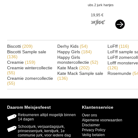
ubs.2 jurk hartjes
donkerblauw vxx
19,95 €
39,95 €
Biscotti
(209)
Derhy Kids
(54)
LoFff
(116)
Biscotti Sample sale
Happy Girls
(184)
LoFff sample s
(136)
Happy Girls
LoFff zomercoll
Creamie
(159)
monstercollectie
(52)
Lofff monsterv
Creamie wintercollectie
Kate Mack
(202)
(126)
(55)
Kate Mack Sample sale
Rosemunde
(5
Creamie zomercollectie
(136)
(55)
Daarom Meisjesfeest
Klantenservice
Retourneren altijd mogelijk binnen
Over ons
14 dagen
Algemene voorwaarden
Disclaimer
Schooljurk, verjaardagsjurk,
Privacy Policy
prinsessenjurk, kerstjurk, 1e
Veilig betalen
communie jurk, voor iedere dag