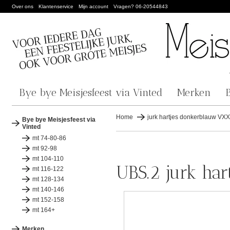
Over ons
Klantenservice
Mijn account
Vragen? 06-20544843
Bye bye Meisjesfeest via Vinted
Merken
Home
jurk hartjes donkerblauw VXX
Bye bye Meisjesfeest via
Vinted
mt 74-80-86
mt 92-98
mt 104-110
UBS.2 jurk ha
mt 116-122
mt 128-134
mt 140-146
mt 152-158
mt 164+
Merken