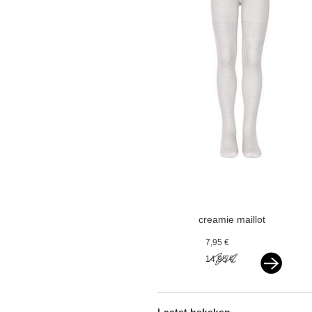
creamie maillot
cloud offwhite v
7,95 €
14,95 €