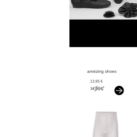
amézing shoes
ballerina black
13,95 €
glitter v
34,95 €