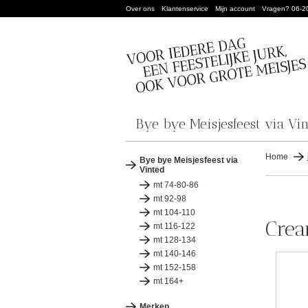
Over ons
Klantenservice
Mijn account
Vragen? 06-2
Bye bye Meisjesfeest via Vi
Home
Bye bye Meisjesfeest via
Vinted
mt 74-80-86
mt 92-98
mt 104-110
Crea
mt 116-122
mt 128-134
mt 140-146
mt 152-158
mt 164+
Merken