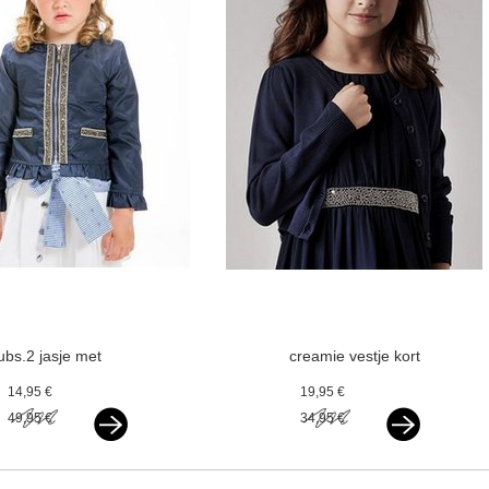
ubs.2 jasje met
creamie vestje kort
gouden glitter bies
total eclipse
14,95 €
19,95 €
donkerblauw v
donkerblauw v
49,95 €
34,95 €