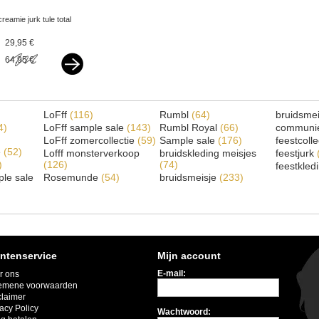
creamie jurk tule total
eclipse donkerblauw v
29,95 €
64,95 €
LoFff
(116)
Rumbl
(64)
bruidsme
4)
LoFff sample sale
(143)
Rumbl Royal
(66)
communi
LoFff zomercollectie
(59)
Sample sale
(176)
feestcoll
e
(52)
Lofff monsterverkoop
bruidskleding meisjes
feestjurk
)
(126)
(74)
feestkled
le sale
Rosemunde
(54)
bruidsmeisje
(233)
ntenservice
Mijn account
E-mail:
r ons
emene voorwaarden
claimer
acy Policy
Wachtwoord: