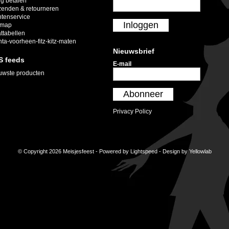
ig betalen
zenden & retourneren
ntenservice
Inloggen
emap
ttabellen
nta-voorheen-fitz-kitz-maten
Nieuwsbrief
S feeds
E-mail
uwste producten
Abonneer
Privacy Policy
© Copyright 2026 Meisjesfeest - Powered by
Lightspeed
- Design by
Yellowlab