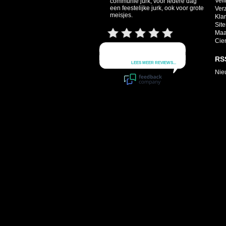
Veil
communie jurk, voor iedere dag
een feestelijke jurk, ook voor grote
Ver
meisjes.
Kla
Sit
Maa
Cie
RS
Nie