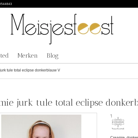
0544843
nted
Merken
Blog
jurk tule total eclipse donkerblauw V
mie jurk tule total eclipse donke
Creamie, donker