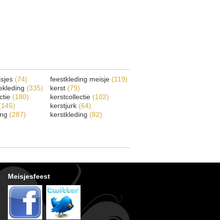
isjes
(74)
feestkleding meisje
(119)
ekleding
(335)
kerst
(79)
ectie
(180)
kerstcollectie
(102)
(145)
kerstjurk
(64)
ing
(287)
kerstkleding
(82)
Meisjesfeest