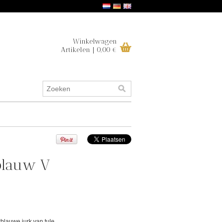
Winkelwagen
Artikelen | 0,00 €
rblauw V
blauwe jurk van tule