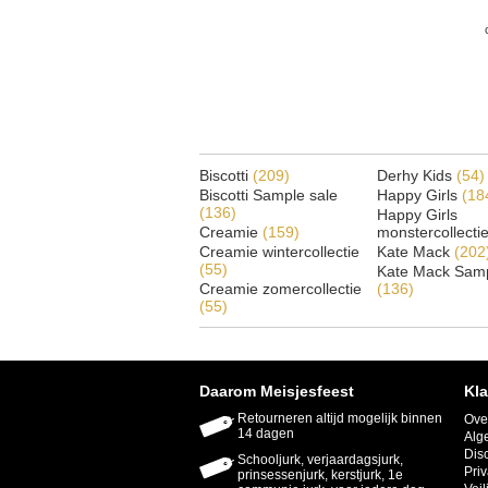
Biscotti
(209)
Derhy Kids
(54)
Biscotti Sample sale
Happy Girls
(18
(136)
Happy Girls
Creamie
(159)
monstercollecti
Creamie wintercollectie
Kate Mack
(202
(55)
Kate Mack Samp
Creamie zomercollectie
(136)
(55)
Daarom Meisjesfeest
Kla
Retourneren altijd mogelijk binnen
Ove
14 dagen
Alg
Dis
Schooljurk, verjaardagsjurk,
Priv
prinsessenjurk, kerstjurk, 1e