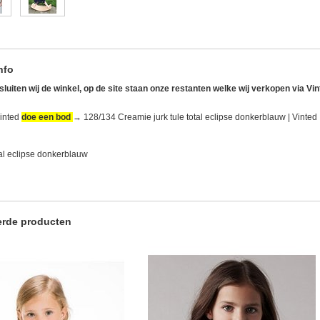
nfo
sluiten wij de winkel, op de site staan onze restanten welke wij verkopen via Vi
Vinted
doe een bod
→
128/134 Creamie jurk tule total eclipse donkerblauw | Vinted
otal eclipse donkerblauw
erde producten