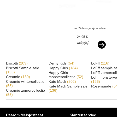
mt 74 feestjurkje offwhite
v
24,95 €
44,95 €
Biscotti
(209)
Derhy Kids
(54)
LoFff
(116)
Biscotti Sample sale
Happy Girls
(184)
LoFff sample s
(136)
Happy Girls
LoFff zomercoll
Creamie
(159)
monstercollectie
(52)
Lofff monsterv
Creamie wintercollectie
Kate Mack
(202)
(126)
(55)
Kate Mack Sample sale
Rosemunde
(5
Creamie zomercollectie
(136)
(55)
Daarom Meisjesfeest
Klantenservice