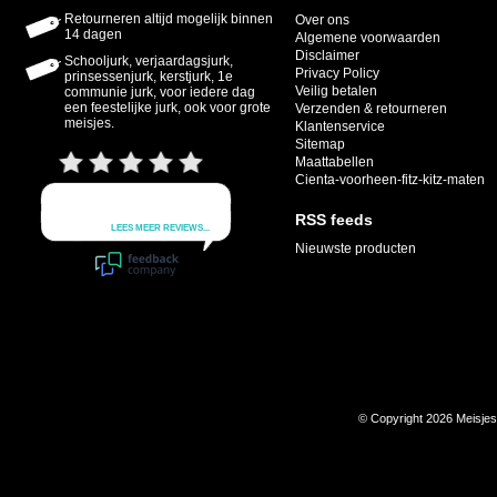
Retourneren altijd mogelijk binnen
Over ons
14 dagen
Algemene voorwaarden
Disclaimer
Schooljurk, verjaardagsjurk,
Privacy Policy
prinsessenjurk, kerstjurk, 1e
Veilig betalen
communie jurk, voor iedere dag
een feestelijke jurk, ook voor grote
Verzenden & retourneren
meisjes.
Klantenservice
Sitemap
Maattabellen
Cienta-voorheen-fitz-kitz-maten
RSS feeds
Nieuwste producten
© Copyright 2026 Meisje