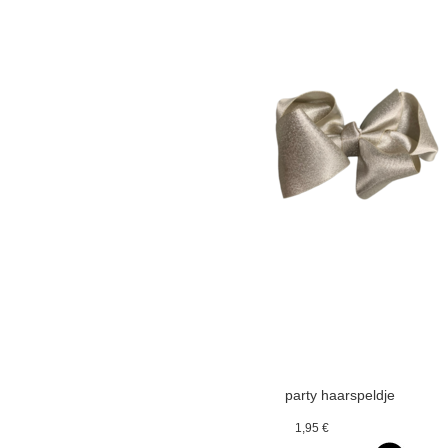
party haarspeldje
glitterstrik beige
1,95 €
goud v