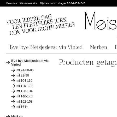
Over ons
Klantenservice
Mijn account
Vragen? 06-20544843
Bye bye Meisjesfeest via Vinted
Merken
Producten getagd
Bye bye Meisjesfeest via
Vinted
mt 74-80-86
mt 92-98
mt 104-110
mt 116-122
mt 128-134
mt 140-146
mt 152-158
mt 164+
Merken