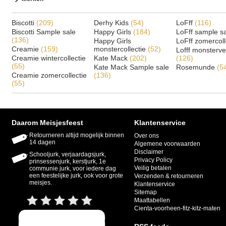
Biscotti
(209)
Derhy Kids
(54)
LoFff
(116)
Biscotti Sample sale
Happy Girls
(184)
LoFff sample s
(136)
Happy Girls
LoFff zomercoll
Creamie
(159)
monstercollectie
(52)
Lofff monsterv
Creamie wintercollectie
Kate Mack
(202)
(126)
(55)
Kate Mack Sample sale
Rosemunde
(5
Creamie zomercollectie
(136)
(55)
Daarom Meisjesfeest
Klantenservice
Retourneren altijd mogelijk binnen
Over ons
14 dagen
Algemene voorwaarden
Disclaimer
Schooljurk, verjaardagsjurk,
Privacy Policy
prinsessenjurk, kerstjurk, 1e
Veilig betalen
communie jurk, voor iedere dag
een feestelijke jurk, ook voor grote
Verzenden & retourneren
meisjes.
Klantenservice
Sitemap
Maattabellen
Cienta-voorheen-fitz-kitz-maten