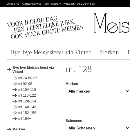
Over ons
Klantenservice
Mijn account
Vragen? 06-20544843
Bye bye Meisjesfeest via Vinted
Merken
mt 128
Bye bye Meisjesfeest via
Vinted
mt 74-80-86
mt 92-98
Merken
mt 104-110
mt 116-122
mt 128-134
mt 140-146
mt 152-158
mt 164+
Schoenen
Merken