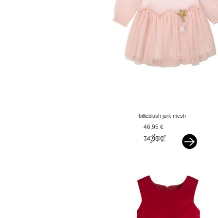
billieblush jurk mesh
roze v
46,95 €
74,95 €