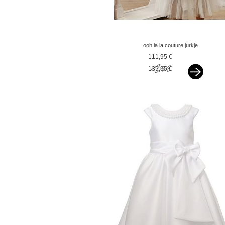
ooh la la couture jurkje
delphine offwhite vxx
111,95 €
139,95 €