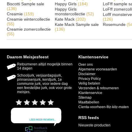
Biscotti Sample sale
Happy Girls
(184)
LoFff sample s
(136)
Happy Girls
LoFff zomercoll
Creamie
(159)
monstercollectie
(52)
Lofff monsterv
Creamie wintercollectie
Kate Mack
(202)
(126)
(55)
Kate Mack Sample sale
Rosemunde
(5
Creamie zomercollectie
(136)
(55)
Daarom Meisjesfeest
Klantenservice
Retourneren altijd mogelijk binnen
Over ons
14 dagen
Algemene voorwaarden
Disclaimer
Schooljurk, verjaardagsjurk,
Privacy Policy
prinsessenjurk, kerstjurk, 1e
Veilig betalen
communie jurk, voor iedere dag
een feestelijke jurk, ook voor grote
Verzenden & retourneren
meisjes.
Klantenservice
Sitemap
Maattabellen
Cienta-voorheen-fitz-kitz-maten
RSS feeds
Nieuwste producten