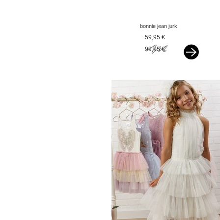
bonnie jean jurk
bruidsmeisje met
59,95 €
bijpassende bolero wit
99,95 €
vxx