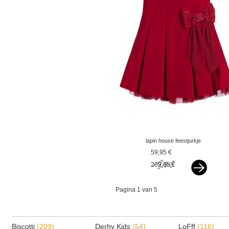
lapin house feestjurkje
velours rood v
59,95 €
209,95 €
Pagina 1 van 5
Biscotti
(209)
Derhy Kids
(54)
LoFff
(116)