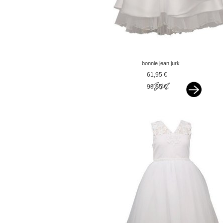
bonnie jean jurk
bruidsmeisje cascade
61,95 €
parels wit vxx
99,95 €