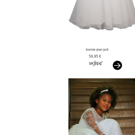
bonnie jean jurk
bruidsmeisje 3d bloem
59,95 €
wit vxx
99,95 €