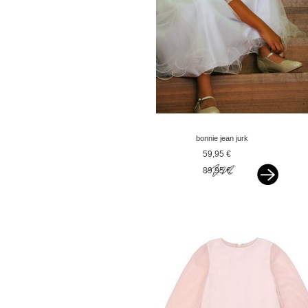
bonnie jean jurk
bruidsmeisje met mouw
59,95 €
wit v
89,95 €