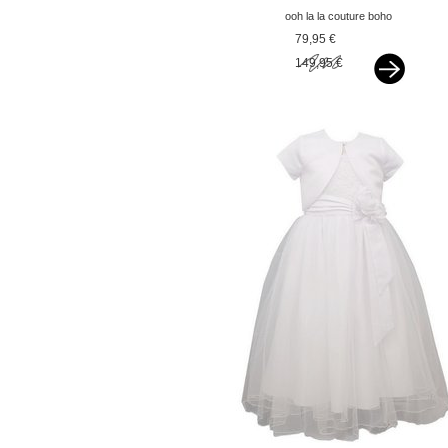
ooh la la couture boho
jurkje madeleine sand v
79,95 €
149,95 €