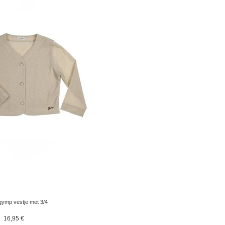
gymp vestje met 3/4
mouw goud v
16,95 €