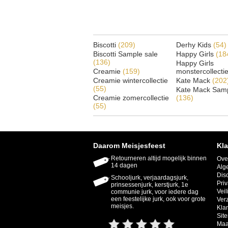
Biscotti
(209)
Derhy Kids
(54)
Biscotti Sample sale
Happy Girls
(18
(136)
Happy Girls
Creamie
(159)
monstercollecti
Creamie wintercollectie
Kate Mack
(202
(55)
Kate Mack Samp
Creamie zomercollectie
(136)
(55)
Daarom Meisjesfeest
Kla
Retourneren altijd mogelijk binnen
Ove
14 dagen
Alg
Dis
Schooljurk, verjaardagsjurk,
Priv
prinsessenjurk, kerstjurk, 1e
Veil
communie jurk, voor iedere dag
een feestelijke jurk, ook voor grote
Ver
meisjes.
Kla
Sit
Maa