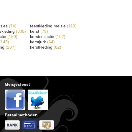
isjes
(74)
feestkleding meisje
(119)
ekleding
(335)
kerst
(79)
ectie
(180)
kerstcollectie
(102)
(145)
kerstjurk
(64)
ing
(287)
kerstkleding
(82)
Meisjesfeest
Betaalmethoden