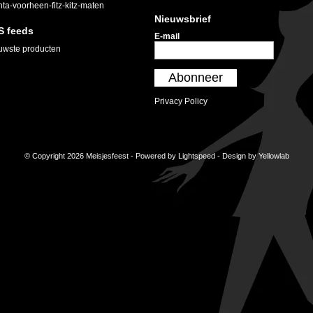
nta-voorheen-fitz-kitz-maten
Nieuwsbrief
S feeds
E-mail
uwste producten
Abonneer
Privacy Policy
© Copyright 2026 Meisjesfeest - Powered by
Lightspeed
- Design by
Yellowlab