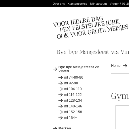
Over ons
Klantenservice
Mijn account
Vragen? 06-2
Bye bye Meisjesfeest via Vi
Home
Bye bye Meisjesfeest via
Vinted
mt 74-80-86
mt 92-98
mt 104-110
Gym
mt 116-122
mt 128-134
mt 140-146
mt 152-158
mt 164+
Merken