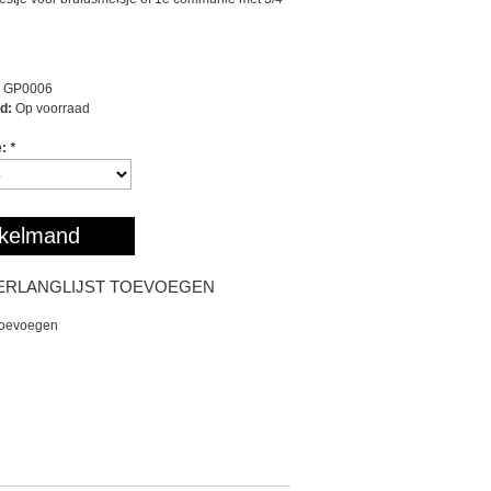
GP0006
d:
Op voorraad
e:
*
kelmand
ERLANGLIJST TOEVOEGEN
toevoegen