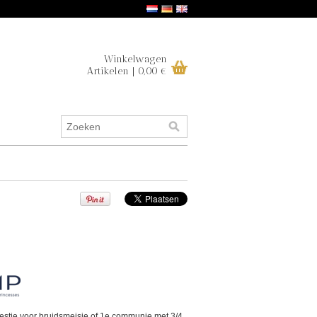
Winkelwagen
Artikelen | 0,00 €
stje voor bruidsmeisje of 1e communie met 3/4