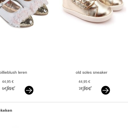
billieblush leren
old soles sneaker
ballerina's met
vlecht gold v - vxx
44,95 €
44,95 €
gouden neus v
64,95 €
76,95 €
ekeken