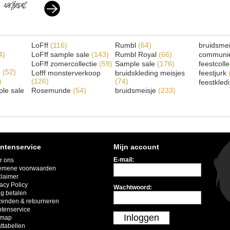
49,95 €
LoFff
(116)
Rumbl
(64)
bruidsme
4)
LoFff sample sale
(143)
Rumbl Royal
(66)
communi
LoFff zomercollectie
(59)
Sample sale
(176)
feestcoll
e
(52)
Lofff monsterverkoop
bruidskleding meisjes
feestjurk
)
(126)
(74)
feestkled
le sale
Rosemunde
(54)
bruidsmeisje
(233)
ntenservice
Mijn account
E-mail:
r ons
emene voorwaarden
claimer
acy Policy
Wachtwoord:
ig betalen
zenden & retourneren
ntenservice
Inloggen
emap
ttabellen