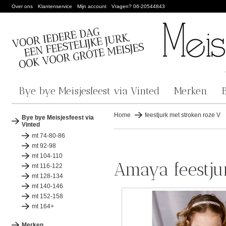
Over ons
Klantenservice
Mijn account
Vragen? 06-20544843
Bye bye Meisjesfeest via Vinted
Merken
Home
feestjurk met stroken roze V
Bye bye Meisjesfeest via
Vinted
mt 74-80-86
mt 92-98
mt 104-110
Amaya feestju
mt 116-122
mt 128-134
mt 140-146
mt 152-158
mt 164+
Merken