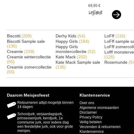
stroken roze v
69,95 €
129,95 €
Biscotti
(209)
Derhy Kids
(54)
LoFff
(116)
Biscotti Sample sale
Happy Girls
(184)
LoFff sample s
(136)
Happy Girls
LoFff zomercoll
Creamie
(159)
monstercollectie
(52)
Lofff monsterv
Creamie wintercollectie
Kate Mack
(202)
(126)
(55)
Kate Mack Sample sale
Rosemunde
(5
Creamie zomercollectie
(136)
(55)
Daarom Meisjesfeest
Klantenservice
Retourneren altijd mogelijk binnen
Over ons
14 dagen
Algemene voorwaarden
Disclaimer
Schooljurk, verjaardagsjurk,
Privacy Policy
prinsessenjurk, kerstjurk, 1e
Veilig betalen
communie jurk, voor iedere dag
een feestelijke jurk, ook voor grote
Verzenden & retourneren
meisjes.
Klantenservice