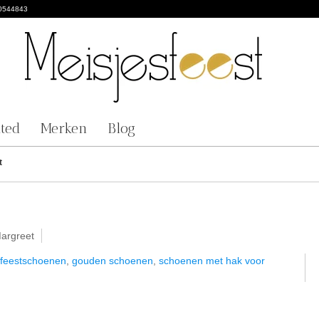
0544843
nted
Merken
Blog
t
argreet
feestschoenen
,
gouden schoenen
,
schoenen met hak voor