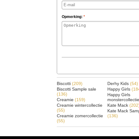
Opmerking:
*
Biscotti
(209)
Derhy Kids
(54)
Biscotti Sample sale
Happy Girls
(18
(136)
Happy Girls
Creamie
(159)
monstercollecti
Creamie wintercollectie
Kate Mack
(202
(55)
Kate Mack Samp
Creamie zomercollectie
(136)
(55)