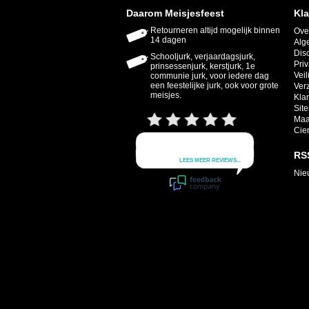
Daarom Meisjesfeest
Kla
Retourneren altijd mogelijk binnen
Ove
14 dagen
Alg
Dis
Schooljurk, verjaardagsjurk,
Priv
prinsessenjurk, kerstjurk, 1e
Veil
communie jurk, voor iedere dag
een feestelijke jurk, ook voor grote
Ver
meisjes.
Kla
Sit
Maa
Cie
RS
Nie