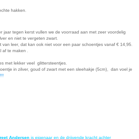
 echte hakken.
 jaar tegen kerst vullen we de voorraad aan met zeer voordelig
ver en niet te vergeten zwart.
niet van leer, dat kan ook niet voor een paar schoentjes vanaf € 14,95.
l af te maken .
es met lekker veel glittersteentjes.
ntje in zilver, goud of zwart met een sleehakje (5cm), dan voel je
!!
reet
Andersen
is eigenaar en de drijvende kracht achter