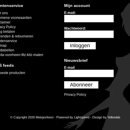
ntenservice
Mijn account
E-mail:
r ons
emene voorwaarden
claimer
acy Policy
Wachtwoord:
ig betalen
zenden & retourneren
ntenservice
Inloggen
emap
ttabellen
nta-voorheen-fitz-kitz-maten
Nieuwsbrief
S feeds
E-mail
uwste producten
Abonneer
Privacy Policy
© Copyright 2026 Meisjesfeest - Powered by
Lightspeed
- Design by
Yellowlab