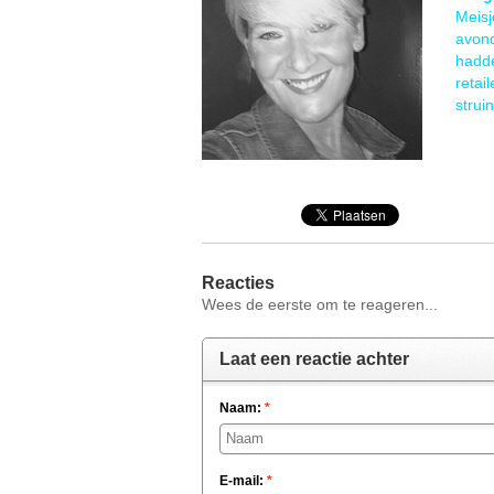
Meisj
avond
hadde
retai
strui
Reacties
Wees de eerste om te reageren...
Laat een reactie achter
Naam:
*
E-mail:
*