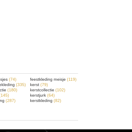
isjes
(74)
feestkleding meisje
(119)
ekleding
(335)
kerst
(79)
ectie
(180)
kerstcollectie
(102)
(145)
kerstjurk
(64)
ing
(287)
kerstkleding
(82)