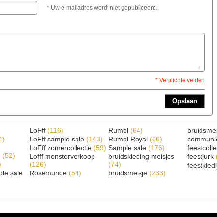
* Uw e-mailadres wordt niet gepubliceerd.
* Verplichte velden
Opslaan
LoFff
(116)
Rumbl
(64)
bruidsme
4)
LoFff sample sale
(143)
Rumbl Royal
(66)
communi
LoFff zomercollectie
(59)
Sample sale
(176)
feestcoll
e
(52)
Lofff monsterverkoop
bruidskleding meisjes
feestjurk
)
(126)
(74)
feestkled
le sale
Rosemunde
(54)
bruidsmeisje
(233)