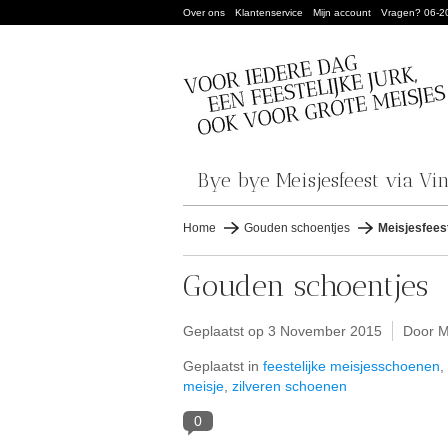
Over ons
Klantenservice
Mijn account
Vragen? 06-2
Bye bye Meisjesfeest via Vi
Home
Gouden schoentjes
Meisjesfees
Gouden schoentjes
Geplaatst op
3 November 2015
Door M
Geplaatst in
feestelijke meisjesschoenen
,
meisje
,
zilveren schoenen
0