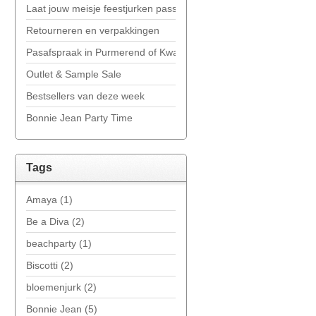
Laat jouw meisje feestjurken passen in onze showroom in Purme
Retourneren en verpakkingen
Pasafspraak in Purmerend of Kwadijk
Outlet & Sample Sale
Bestsellers van deze week
Bonnie Jean Party Time
Tags
Amaya
(1)
Be a Diva
(2)
beachparty
(1)
Biscotti
(2)
bloemenjurk
(2)
Bonnie Jean
(5)